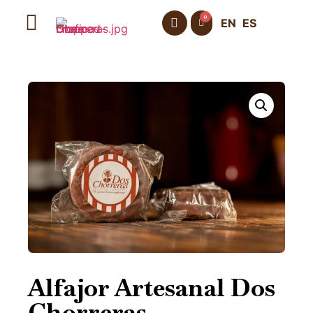
0
EN
ES
Alfajor Artesanal Dos
Chorreras